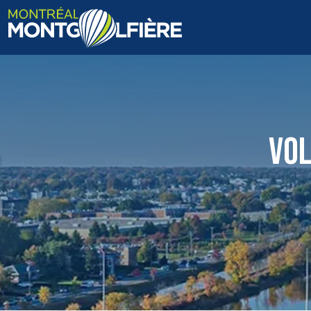
ACCUEIL
QUI SOMMES-NOUS
VOL
FAQ
BLOGUE
PHOTOS ET VIDÉOS
CONTACT
EN