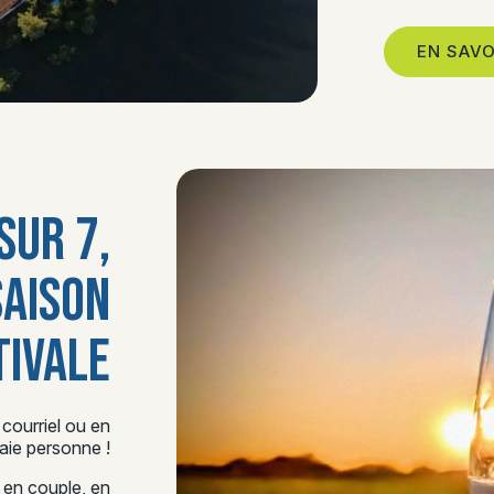
EN SAVO
SUR 7,
SAISON
TIVALE
 courriel ou en
aie personne !
 en couple, en