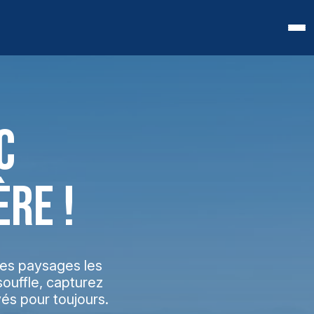
C
RE !
des paysages les
ouffle, capturez
és pour toujours.