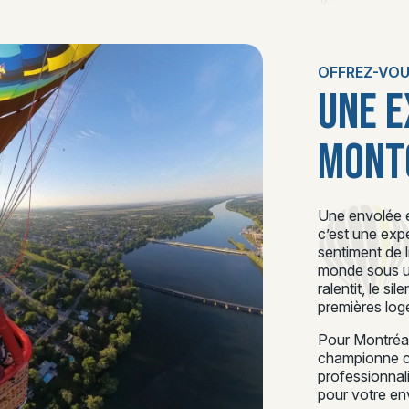
OFFREZ-VOU
UNE E
MONTG
Une envolée e
c’est une expé
sentiment de 
monde sous un
ralentit, le si
premières loge
Pour Montréal 
championne ca
professionnal
pour votre en