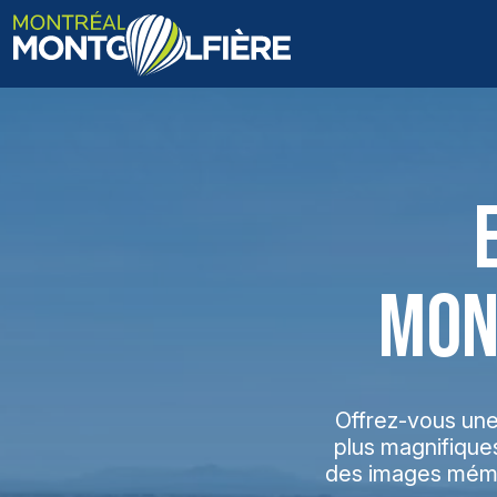
ACCUEIL
QUI SOMMES-NOUS
FAQ
BLOGUE
MON
PHOTOS ET VIDÉOS
CONTACT
Offrez-vous une
plus magnifique
EN
des images mémor