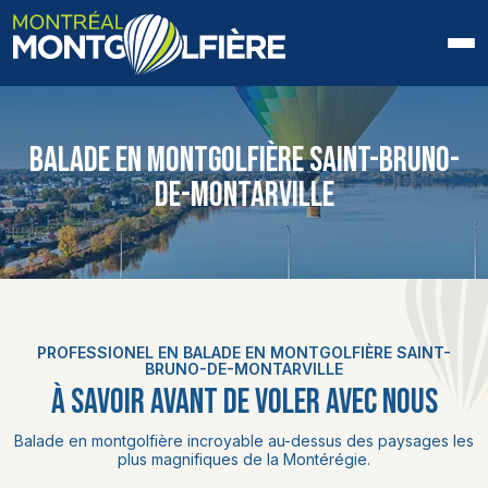
ACCUEIL
BALADE EN MONTGOLFIÈRE SAINT-BRUNO-
QUI SOMMES-NOUS
DE-MONTARVILLE
FAQ
BLOGUE
PHOTOS ET VIDÉOS
PROFESSIONEL EN BALADE EN MONTGOLFIÈRE SAINT-
BRUNO-DE-MONTARVILLE
CONTACT
À SAVOIR AVANT DE VOLER AVEC NOUS
Balade en montgolfière incroyable au-dessus des paysages les
EN
plus magnifiques de la Montérégie.