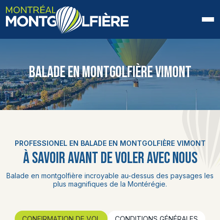
ACCUEIL
BALADE EN MONTGOLFIÈRE VIMONT
QUI SOMMES-NOUS
FAQ
BLOGUE
PROFESSIONEL EN BALADE EN MONTGOLFIÈRE VIMONT
PHOTOS ET VIDÉOS
À SAVOIR AVANT DE VOLER AVEC NOUS
CONTACT
Balade en montgolfière incroyable au-dessus des paysages les
plus magnifiques de la Montérégie.
EN
CONFIRMATION DE VOL
CONDITIONS GÉNÉRALES