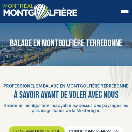
ACCUEIL
BALADE EN MONTGOLFIÈRE TERREBONNE
QUI SOMMES-NOUS
FAQ
BLOGUE
PROFESSIONEL EN BALADE EN MONTGOLFIÈRE TERREBONNE
PHOTOS ET VIDÉOS
À SAVOIR AVANT DE VOLER AVEC NOUS
CONTACT
Balade en montgolfière incroyable au-dessus des paysages les
plus magnifiques de la Montérégie.
EN
CONFIRMATION DE VOL
CONDITIONS GÉNÉRALES