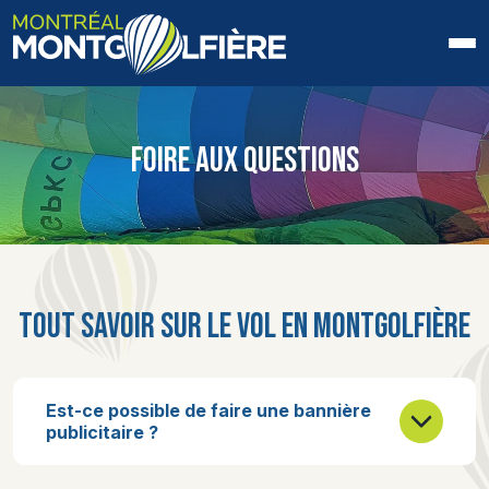
ACCUEIL
FOIRE AUX QUESTIONS
QUI SOMMES-NOUS
FAQ
BLOGUE
TOUT SAVOIR SUR LE VOL EN MONTGOLFIÈRE
PHOTOS ET VIDÉOS
CONTACT
Est-ce possible de faire une bannière
publicitaire ?
EN