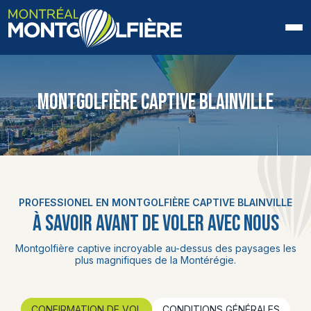
ACCUEIL
MONTGOLFIÈRE CAPTIVE BLAINVILLE
QUI SOMMES-NOUS
FAQ
BLOGUE
PROFESSIONEL EN MONTGOLFIÈRE CAPTIVE BLAINVILLE
PHOTOS ET VIDÉOS
À SAVOIR AVANT DE VOLER AVEC NOUS
CONTACT
Montgolfière captive incroyable au-dessus des paysages les
plus magnifiques de la Montérégie.
EN
CONFIRMATION DE VOL
CONDITIONS GÉNÉRALES