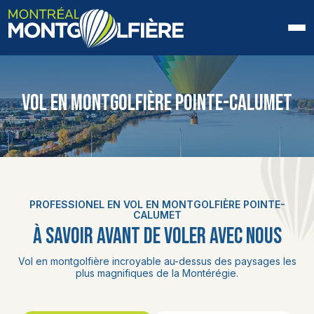
ACCUEIL
VOL EN MONTGOLFIÈRE POINTE-CALUMET
QUI SOMMES-NOUS
FAQ
BLOGUE
PROFESSIONEL EN VOL EN MONTGOLFIÈRE POINTE-
PHOTOS ET VIDÉOS
CALUMET
À SAVOIR AVANT DE VOLER AVEC NOUS
CONTACT
Vol en montgolfière incroyable au-dessus des paysages les
plus magnifiques de la Montérégie.
EN