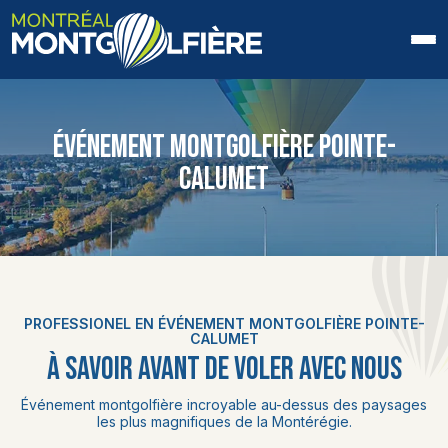
ACCUEIL
ÉVÉNEMENT MONTGOLFIÈRE POINTE-
QUI SOMMES-NOUS
CALUMET
FAQ
BLOGUE
PHOTOS ET VIDÉOS
PROFESSIONEL EN ÉVÉNEMENT MONTGOLFIÈRE POINTE-
CALUMET
CONTACT
À SAVOIR AVANT DE VOLER AVEC NOUS
Événement montgolfière incroyable au-dessus des paysages
EN
les plus magnifiques de la Montérégie.