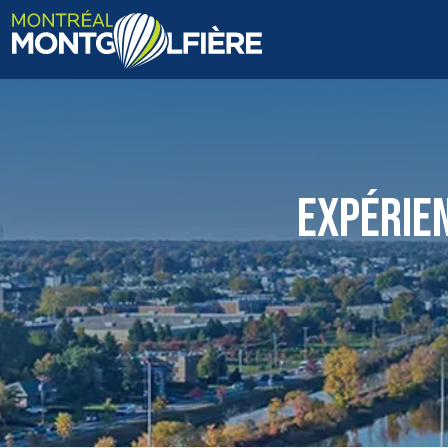
ACCUEIL
QUI SOMMES-NOUS
EXPÉRIE
FAQ
BLOGUE
PHOTOS ET VIDÉOS
CONTACT
EN