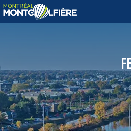
ACCUEIL
QUI SOMMES-NOUS
F
FAQ
BLOGUE
PHOTOS ET VIDÉOS
CONTACT
EN