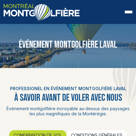
ACCUEIL
ÉVÉNEMENT MONTGOLFIÈRE LAVAL
QUI SOMMES-NOUS
FAQ
BLOGUE
PROFESSIONEL EN ÉVÉNEMENT MONTGOLFIÈRE LAVAL
PHOTOS ET VIDÉOS
À SAVOIR AVANT DE VOLER AVEC NOUS
CONTACT
Événement montgolfière incroyable au-dessus des paysages
les plus magnifiques de la Montérégie.
EN
CONFIRMATION DE VOL
CONDITIONS GÉNÉRALES