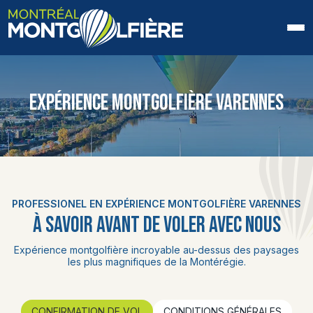
ACCUEIL
EXPÉRIENCE MONTGOLFIÈRE VARENNES
QUI SOMMES-NOUS
FAQ
BLOGUE
PROFESSIONEL EN EXPÉRIENCE MONTGOLFIÈRE VARENNES
PHOTOS ET VIDÉOS
À SAVOIR AVANT DE VOLER AVEC NOUS
CONTACT
Expérience montgolfière incroyable au-dessus des paysages
les plus magnifiques de la Montérégie.
EN
CONFIRMATION DE VOL
CONDITIONS GÉNÉRALES