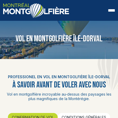
ACCUEIL
VOL EN MONTGOLFIÈRE ÎLE-DORVAL
QUI SOMMES-NOUS
FAQ
BLOGUE
PROFESSIONEL EN VOL EN MONTGOLFIÈRE ÎLE-DORVAL
PHOTOS ET VIDÉOS
À SAVOIR AVANT DE VOLER AVEC NOUS
CONTACT
Vol en montgolfière incroyable au-dessus des paysages les
plus magnifiques de la Montérégie.
EN
CONFIRMATION DE VOL
CONDITIONS GÉNÉRALES