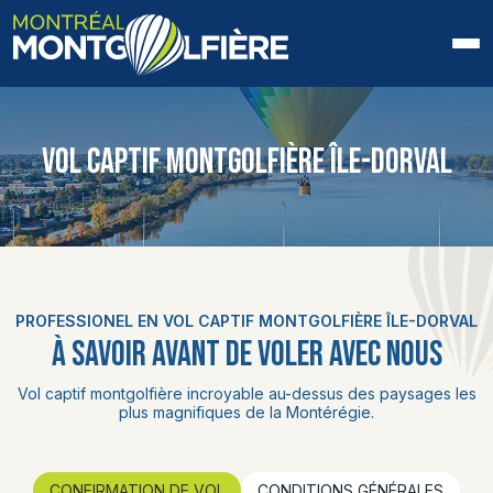
ACCUEIL
VOL CAPTIF MONTGOLFIÈRE ÎLE-DORVAL
QUI SOMMES-NOUS
FAQ
BLOGUE
PROFESSIONEL EN VOL CAPTIF MONTGOLFIÈRE ÎLE-DORVAL
PHOTOS ET VIDÉOS
À SAVOIR AVANT DE VOLER AVEC NOUS
CONTACT
Vol captif montgolfière incroyable au-dessus des paysages les
plus magnifiques de la Montérégie.
EN
CONFIRMATION DE VOL
CONDITIONS GÉNÉRALES