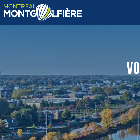
ACCUEIL
QUI SOMMES-NOUS
VO
FAQ
BLOGUE
PHOTOS ET VIDÉOS
CONTACT
EN