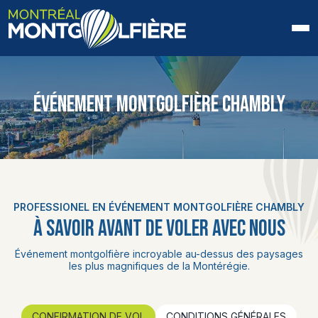
ACCUEIL
ÉVÉNEMENT MONTGOLFIÈRE CHAMBLY
QUI SOMMES-NOUS
FAQ
BLOGUE
PROFESSIONEL EN ÉVÉNEMENT MONTGOLFIÈRE CHAMBLY
PHOTOS ET VIDÉOS
À SAVOIR AVANT DE VOLER AVEC NOUS
CONTACT
Événement montgolfière incroyable au-dessus des paysages
les plus magnifiques de la Montérégie.
EN
CONFIRMATION DE VOL
CONDITIONS GÉNÉRALES