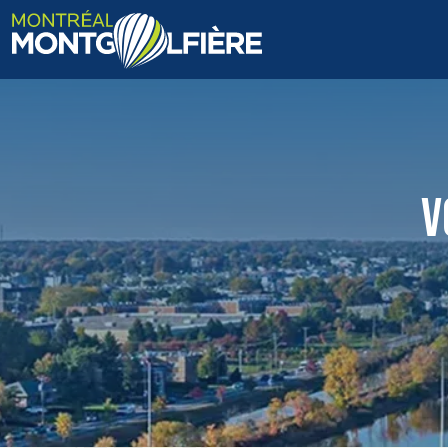
ACCUEIL
QUI SOMMES-NOUS
V
FAQ
BLOGUE
PHOTOS ET VIDÉOS
CONTACT
EN