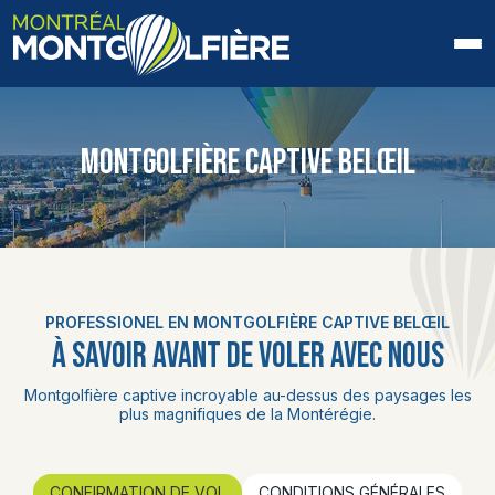
ACCUEIL
MONTGOLFIÈRE CAPTIVE BELŒIL
QUI SOMMES-NOUS
FAQ
BLOGUE
PROFESSIONEL EN MONTGOLFIÈRE CAPTIVE BELŒIL
PHOTOS ET VIDÉOS
À SAVOIR AVANT DE VOLER AVEC NOUS
CONTACT
Montgolfière captive incroyable au-dessus des paysages les
plus magnifiques de la Montérégie.
EN
CONFIRMATION DE VOL
CONDITIONS GÉNÉRALES