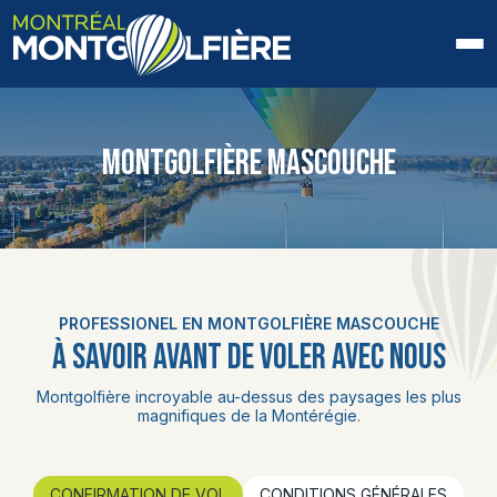
ACCUEIL
MONTGOLFIÈRE MASCOUCHE
QUI SOMMES-NOUS
FAQ
BLOGUE
PROFESSIONEL EN MONTGOLFIÈRE MASCOUCHE
PHOTOS ET VIDÉOS
À SAVOIR AVANT DE VOLER AVEC NOUS
CONTACT
Montgolfière incroyable au-dessus des paysages les plus
magnifiques de la Montérégie.
EN
CONFIRMATION DE VOL
CONDITIONS GÉNÉRALES