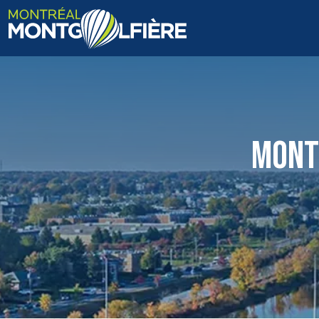
ACCUEIL
QUI SOMMES-NOUS
MONT
FAQ
BLOGUE
PHOTOS ET VIDÉOS
CONTACT
EN