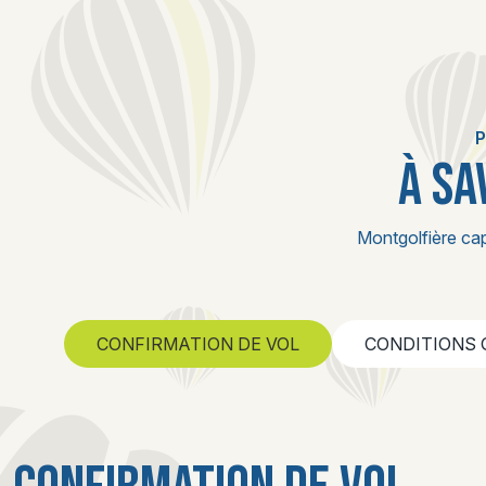
P
À SA
Montgolfière cap
CONFIRMATION DE VOL
CONDITIONS