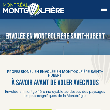
ACCUEIL
ENVOLÉE EN MONTGOLFIÈRE SAINT-HUBERT
QUI SOMMES-NOUS
FAQ
BLOGUE
PROFESSIONEL EN ENVOLÉE EN MONTGOLFIÈRE SAINT-
PHOTOS ET VIDÉOS
HUBERT
À SAVOIR AVANT DE VOLER AVEC NOUS
CONTACT
Envolée en montgolfière incroyable au-dessus des paysages
les plus magnifiques de la Montérégie.
EN