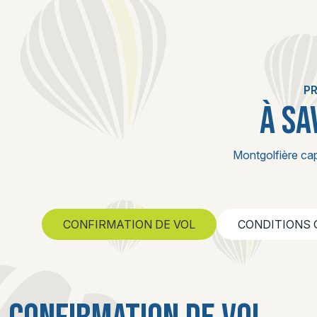
P
À SA
Montgolfière cap
CONFIRMATION DE VOL
CONDITIONS