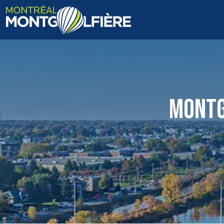
ACCUEIL
QUI SOMMES-NOUS
MONTG
FAQ
BLOGUE
PHOTOS ET VIDÉOS
CONTACT
EN