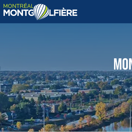
ACCUEIL
QUI SOMMES-NOUS
MON
FAQ
BLOGUE
PHOTOS ET VIDÉOS
CONTACT
EN