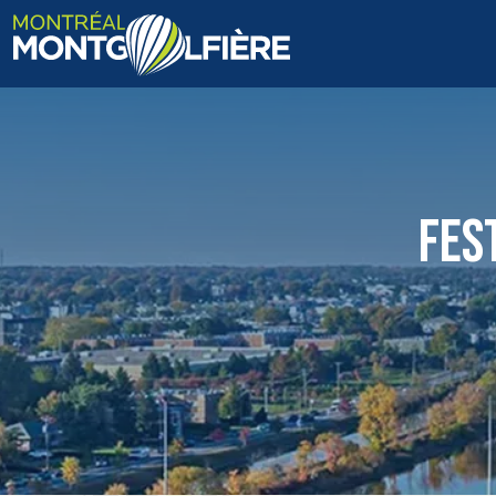
ACCUEIL
QUI SOMMES-NOUS
FES
FAQ
BLOGUE
PHOTOS ET VIDÉOS
CONTACT
EN