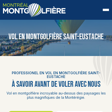
ACCUEIL
VOL EN MONTGOLFIÈRE SAINT-EUSTACHE
QUI SOMMES-NOUS
FAQ
BLOGUE
PROFESSIONEL EN VOL EN MONTGOLFIÈRE SAINT-
PHOTOS ET VIDÉOS
EUSTACHE
À SAVOIR AVANT DE VOLER AVEC NOUS
CONTACT
Vol en montgolfière incroyable au-dessus des paysages les
plus magnifiques de la Montérégie.
EN