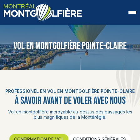
ACCUEIL
VOL EN MONTGOLFIÈRE POINTE-CLAIRE
QUI SOMMES-NOUS
FAQ
BLOGUE
PROFESSIONEL EN VOL EN MONTGOLFIÈRE POINTE-CLAIRE
PHOTOS ET VIDÉOS
À SAVOIR AVANT DE VOLER AVEC NOUS
CONTACT
Vol en montgolfière incroyable au-dessus des paysages les
plus magnifiques de la Montérégie.
EN
CONFIRMATION DE VOL
CONDITIONS GÉNÉRALES