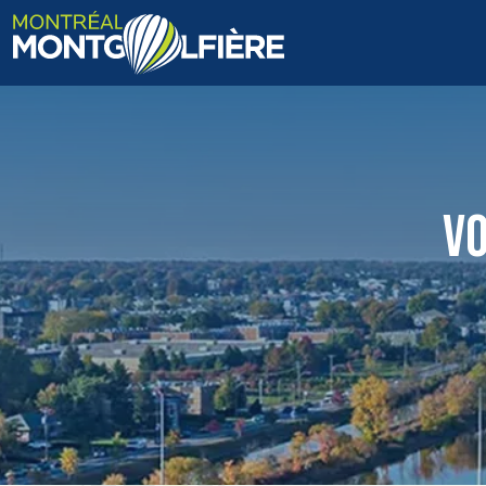
ACCUEIL
QUI SOMMES-NOUS
VO
FAQ
BLOGUE
PHOTOS ET VIDÉOS
CONTACT
EN