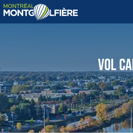
ACCUEIL
QUI SOMMES-NOUS
VOL CA
FAQ
BLOGUE
PHOTOS ET VIDÉOS
CONTACT
EN