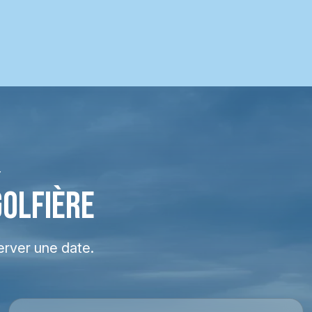
Y
GOLFIÈRE
erver une date.