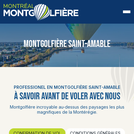
ACCUEIL
MONTGOLFIÈRE SAINT-AMABLE
QUI SOMMES-NOUS
FAQ
BLOGUE
PROFESSIONEL EN MONTGOLFIÈRE SAINT-AMABLE
PHOTOS ET VIDÉOS
À SAVOIR AVANT DE VOLER AVEC NOUS
CONTACT
Montgolfière incroyable au-dessus des paysages les plus
magnifiques de la Montérégie.
EN
CONFIRMATION DE VOL
CONDITIONS GÉNÉRALES