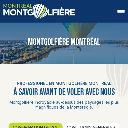
ACCUEIL
MONTGOLFIÈRE MONTRÉAL
QUI SOMMES-NOUS
FAQ
BLOGUE
PROFESSIONEL EN MONTGOLFIÈRE MONTRÉAL
PHOTOS ET VIDÉOS
À SAVOIR AVANT DE VOLER AVEC NOUS
CONTACT
Montgolfière incroyable au-dessus des paysages les plus
magnifiques de la Montérégie.
EN
CONFIRMATION DE VOL
CONDITIONS GÉNÉRALES