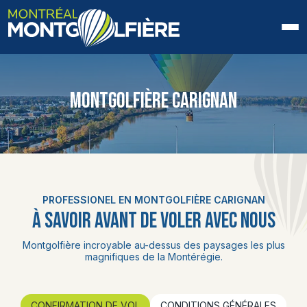
ACCUEIL
MONTGOLFIÈRE CARIGNAN
QUI SOMMES-NOUS
FAQ
BLOGUE
PROFESSIONEL EN MONTGOLFIÈRE CARIGNAN
PHOTOS ET VIDÉOS
À SAVOIR AVANT DE VOLER AVEC NOUS
CONTACT
Montgolfière incroyable au-dessus des paysages les plus
magnifiques de la Montérégie.
EN
CONFIRMATION DE VOL
CONDITIONS GÉNÉRALES