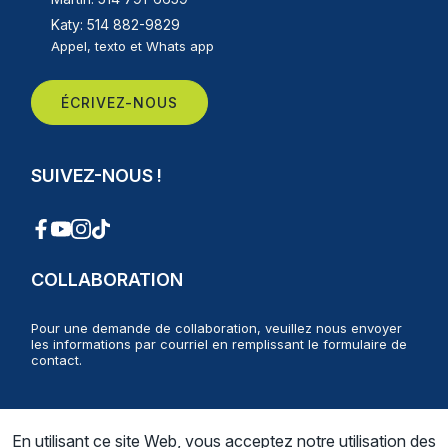
Katy: 514 882-9829
Appel, texto et Whats app
ÉCRIVEZ-NOUS
SUIVEZ-NOUS !
COLLABORATION
Pour une demande de collaboration, veuillez nous envoyer
les informations par courriel en remplissant le formulaire de
contact.
CONTACTEZ-NOUS
En utilisant ce site Web, vous acceptez notre utilisation des