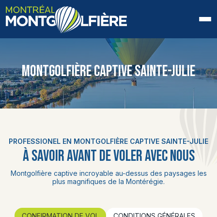
ACCUEIL
MONTGOLFIÈRE CAPTIVE SAINTE-JULIE
QUI SOMMES-NOUS
FAQ
BLOGUE
PROFESSIONEL EN MONTGOLFIÈRE CAPTIVE SAINTE-JULIE
PHOTOS ET VIDÉOS
À SAVOIR AVANT DE VOLER AVEC NOUS
CONTACT
Montgolfière captive incroyable au-dessus des paysages les
plus magnifiques de la Montérégie.
EN
CONFIRMATION DE VOL
CONDITIONS GÉNÉRALES