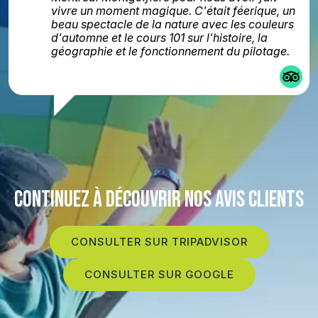
métier et qui a à cœur de partager son amour
pour la montgolfière. Pouvoir admirer le lever
du soleil depuis les airs se mérite mais fut
absolument magique, un de ces moments
suspendus qui marquent à vie. Merci encore à
lui ainsi qu’à toute son équipe si adorable,
nous nous sommes régalés.
CONTINUEZ À DÉCOUVRIR NOS AVIS CLIENTS
CONSULTER SUR TRIPADVISOR
CONSULTER SUR GOOGLE