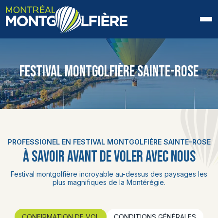
ACCUEIL
FESTIVAL MONTGOLFIÈRE SAINTE-ROSE
QUI SOMMES-NOUS
FAQ
BLOGUE
PROFESSIONEL EN FESTIVAL MONTGOLFIÈRE SAINTE-ROSE
PHOTOS ET VIDÉOS
À SAVOIR AVANT DE VOLER AVEC NOUS
CONTACT
Festival montgolfière incroyable au-dessus des paysages les
plus magnifiques de la Montérégie.
EN
CONFIRMATION DE VOL
CONDITIONS GÉNÉRALES