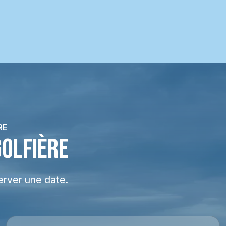
RE
GOLFIÈRE
erver une date.