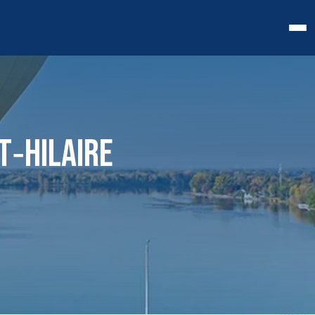
T‑HILAIRE