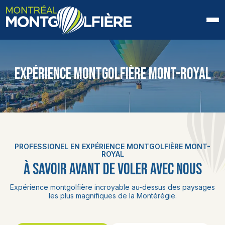
ACCUEIL
EXPÉRIENCE MONTGOLFIÈRE MONT-ROYAL
QUI SOMMES-NOUS
FAQ
BLOGUE
PROFESSIONEL EN EXPÉRIENCE MONTGOLFIÈRE MONT-
PHOTOS ET VIDÉOS
ROYAL
À SAVOIR AVANT DE VOLER AVEC NOUS
CONTACT
Expérience montgolfière incroyable au-dessus des paysages
les plus magnifiques de la Montérégie.
EN