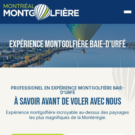
ACCUEIL
EXPÉRIENCE MONTGOLFIÈRE BAIE-D'URFÉ
QUI SOMMES-NOUS
FAQ
BLOGUE
PROFESSIONEL EN EXPÉRIENCE MONTGOLFIÈRE BAIE-
PHOTOS ET VIDÉOS
D'URFÉ
À SAVOIR AVANT DE VOLER AVEC NOUS
CONTACT
Expérience montgolfière incroyable au-dessus des paysages
les plus magnifiques de la Montérégie.
EN