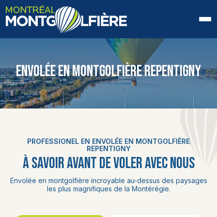
ACCUEIL
ENVOLÉE EN MONTGOLFIÈRE REPENTIGNY
QUI SOMMES-NOUS
FAQ
BLOGUE
PROFESSIONEL EN ENVOLÉE EN MONTGOLFIÈRE
PHOTOS ET VIDÉOS
REPENTIGNY
À SAVOIR AVANT DE VOLER AVEC NOUS
CONTACT
Envolée en montgolfière incroyable au-dessus des paysages
les plus magnifiques de la Montérégie.
EN