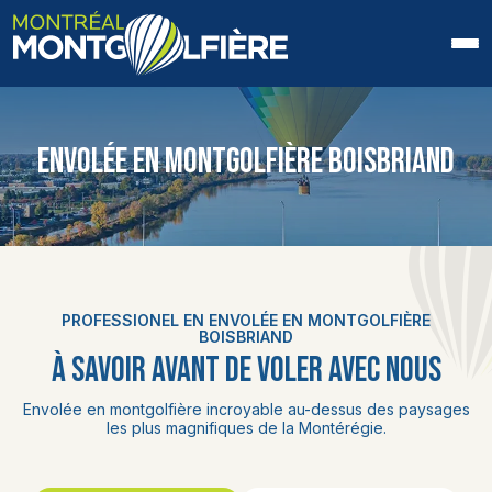
ACCUEIL
ENVOLÉE EN MONTGOLFIÈRE BOISBRIAND
QUI SOMMES-NOUS
FAQ
BLOGUE
PROFESSIONEL EN ENVOLÉE EN MONTGOLFIÈRE
PHOTOS ET VIDÉOS
BOISBRIAND
À SAVOIR AVANT DE VOLER AVEC NOUS
CONTACT
Envolée en montgolfière incroyable au-dessus des paysages
les plus magnifiques de la Montérégie.
EN